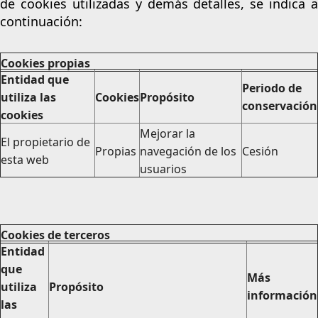
de cookies utilizadas y demás detalles, se indica a
continuación:
Cookies propias
Entidad que
Periodo de
utiliza las
Cookies
Propósito
conservación
cookies
Mejorar la
El propietario de
Propias
navegación de los
Cesión
esta web
usuarios
Cookies de terceros
Entidad
que
Más
utiliza
Propósito
información
las