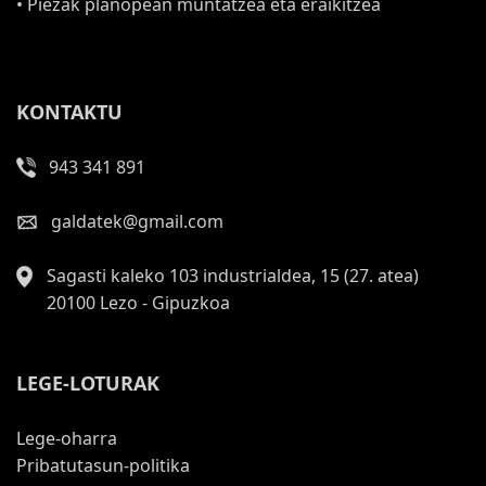
• Piezak planopean muntatzea eta eraikitzea
KONTAKTU
943 341 891
galdatek@gmail.com
Sagasti kaleko 103 industrialdea, 15 (27. atea)
20100 Lezo - Gipuzkoa
LEGE-LOTURAK
Lege-oharra
Pribatutasun-politika