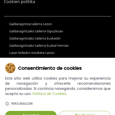
Cookien politika
Galdaragintza tailerra Lezon
Galdaragintzako tailerra Gipuzkoan
Galdaragintzako tailerra Euskadin
Galdaragintzako tailerra Euskal Herrian
Laser bidezko mozketa Lezon
Galdaragintzak Lezon
Galdaragintzak Gipuzkoan
Consentimiento de cookies
Laser bidezko ebaketa Gipuzkoan
Este sitio web utiliza cookies para mejorar su experiencia
Laser bidezko ebaketa Euskadin
de navegación y ofrecerle recomendaciones
personalizadas. Si continúa navegando, consideramos que
Galdarategiak Euskadin
acepta su uso.
Política de Cookies
PERSONALIZAR
© CALDERERÍA GALDATEK, S.L.L. - Eskubide guztiak erreserbatuta